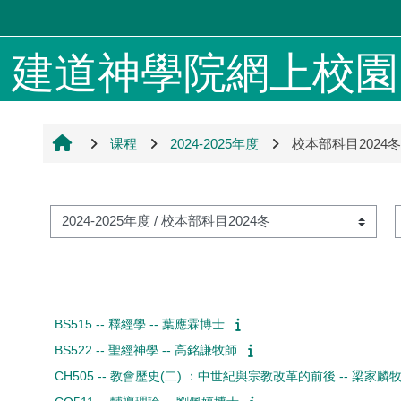
跳到主要内容
建道神學院網上校園 4
课程
2024-2025年度
校本部科目2024冬
课程类别
BS515 -- 釋經學 -- 葉應霖博士
BS522 -- 聖經神學 -- 高銘謙牧師
CH505 -- 教會歷史(二) ：中世紀與宗教改革的前後 -- 梁家麟