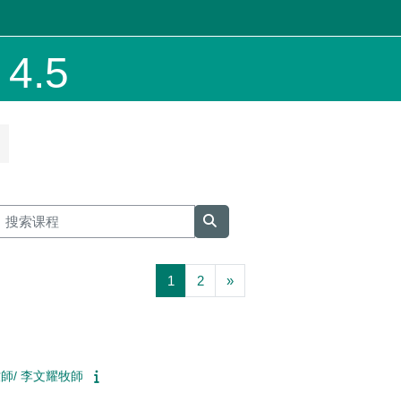
.5
搜索课程
搜索课程
页 1
页 2
下一页
1
2
»
牧師/ 李文耀牧師