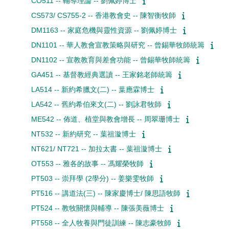
CO511 -- 輔導理論 -- 劉佩婷博士
CS573/ CS755-2 -- 香港教會史 -- 陳智衡牧師
DM1163 -- 家庭危機與靈性資源 -- 劉佩婷博士
DN1101 -- 華人教會宣教策略與研究 -- 曾錫華牧師統籌
DN1102 -- 宣教教育與差會功能 -- 曾錫華牧師統籌
GA451 -- 基督教經典選讀 -- 王家銘老師統籌
LA514 -- 新約希臘文(二) -- 葉應霖博士
LA542 -- 舊約希伯來文(二) -- 劉詠君牧師
ME542 -- 佈道、植堂與教會增長 -- 周翠珊博士
NT532 -- 新約研究 -- 葉祖漩博士
NT621/ NT721 -- 加拉太書 -- 葉祖漩博士
OT553 -- 雅各的故事 -- 馮耀榮牧師
PT503 -- 崇拜學 (2學分) -- 姜樂雯牧師
PT516 -- 講道法(三) -- 陳家慶博士/ 陳思語牧師
PT524 -- 教牧關懷與輔導 -- 陳張美薇博士
PT558 -- 全人牧養與門徒訓練 -- 陳志豪牧師