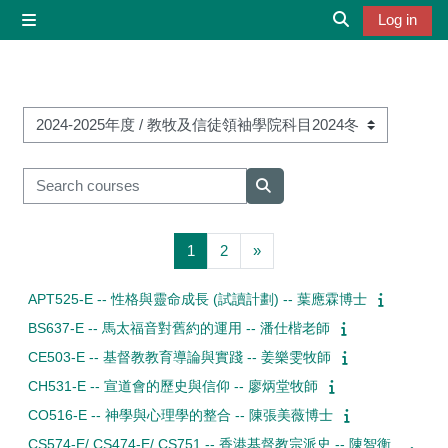
Skip to main content
Log in
Side panel
Toggle search 
Course categories
Search courses
Search courses
Page 1
Page 2
Next page
1
2
»
APT525-E -- 性格與靈命成長 (試讀計劃) -- 葉應霖博士
BS637-E -- 馬太福音對舊約的運用 -- 潘仕楷老師
CE503-E -- 基督教教育導論與實踐 -- 姜樂雯牧師
CH531-E -- 宣道會的歷史與信仰 -- 廖炳堂牧師
CO516-E -- 神學與心理學的整合 -- 陳張美薇博士
CS574-E/ CS474-E/ CS751 -- 香港基督教宗派史 -- 陳智衡